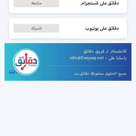
دقائق على انستجرام
متابعة
دقائق على يوتيوب
اشتراك
للانضمام لـ فريق دقائق
راسلنا على :
info@Daqaeq.net
جميع الحقوق محفوظة دقائق.نت