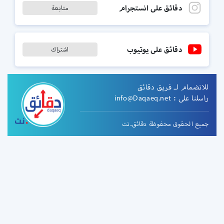
دقائق على انستجرام
متابعة
دقائق على يوتيوب
اشتراك
للانضمام لـ فريق دقائق
راسلنا على :
info@Daqaeq.net
جميع الحقوق محفوظة دقائق.نت