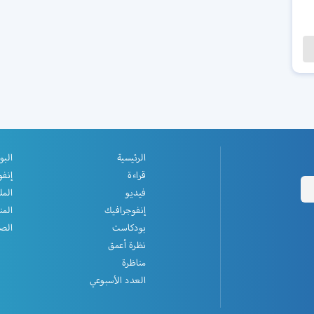
الرئيسية
البو
قراءة
إنفو
فيديو
المل
إنفوجرافيك
المن
بودكاست
الصف
نظرة أعمق
مناظرة
العدد الأسبوعي