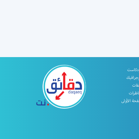
دكاست
جرافيك
فات
اظرات
حة الأولى