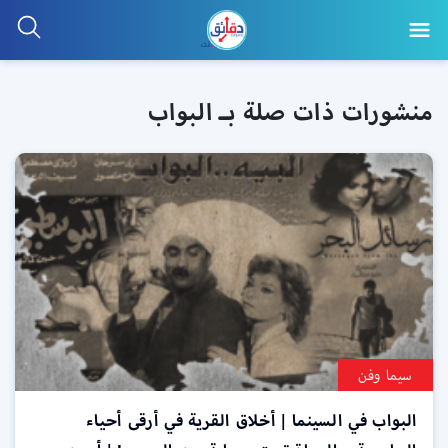
منشورات ذات صلة بـ البواب
سيما وفن
البواب في السينما | أخلاق القرية في أرقى أحياء