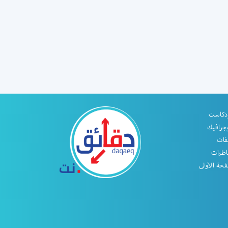
دكاست
جرافيك
فات
اظرات
حة الأولى