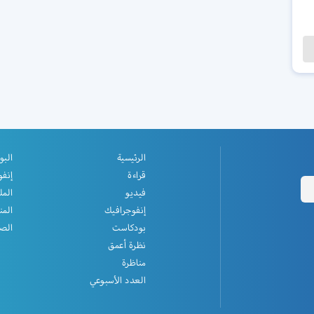
الرئيسية
البو
قراءة
إنفو
فيديو
المل
إنفوجرافيك
المن
بودكاست
الصف
نظرة أعمق
مناظرة
العدد الأسبوعي