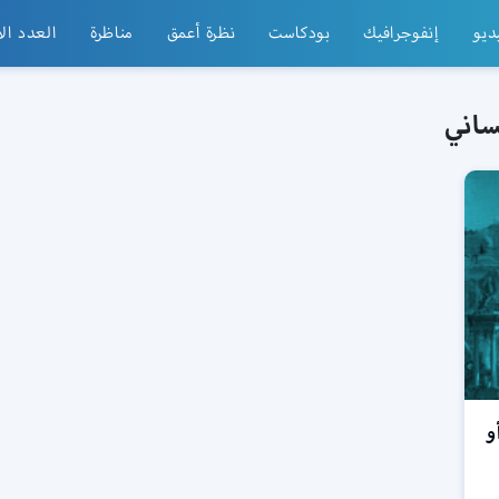
ديو
إنفوجرافيك
بودكاست
نظرة أعمق
مناظرة
العدد ال
ساني
و