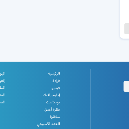
الرئيسية
البو
قراءة
إنفو
فيديو
المل
إنفوجرافيك
المن
بودكاست
الصف
نظرة أعمق
مناظرة
العدد الأسبوعي