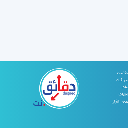
دكاست
جرافيك
فات
اظرات
حة الأولى