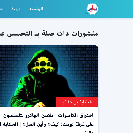
الرئيسية
قراءة
في
منشورات ذات صلة بـ التجسس على 
الحكاية في دقائق
اختراق الكاميرات | ملايين الهاكرز يتلصصون
على غرفة نومك: كيف؟ وأين الحل؟ | الحكاية ف