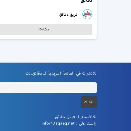
دقائق
فريق دقائق
مشاركة
للاشتراك في القائمة البريدية لـ دقائق.نت
للانضمام لـ فريق دقائق
راسلنا على :
info@Daqaeq.net