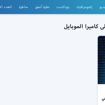
ديو
إنفوجرافيك
بودكاست
نظرة أعمق
مناظرة
العدد ال
كاميرا الموبايل
ي