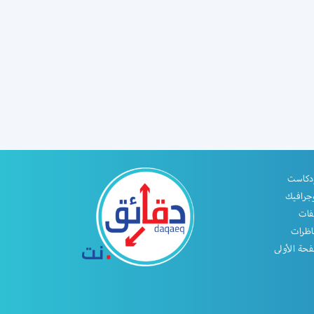
دكاست
جرافيك
فات
اظرات
حة الأولى