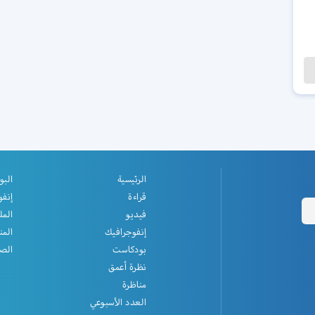
الرئيسية
البو
قراءة
إنفو
فيديو
المل
إنفوجرافيك
المن
بودكاست
الصف
نظرة أعمق
مناظرة
العدد الأسبوعي