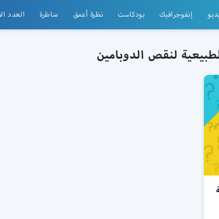
ديو
إنفوجرافيك
بودكاست
نظرة أعمق
مناظرة
العدد ال
طبيعية لنقص الدوبامين