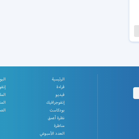
الرئيسية
البو
قراءة
إنفو
فيديو
المل
إنفوجرافيك
المن
بودكاست
الصف
نظرة أعمق
مناظرة
العدد الأسبوعي