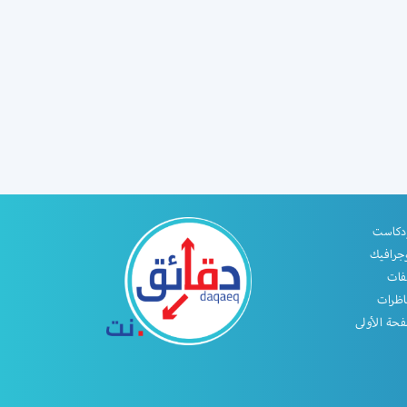
دكاست
جرافيك
فات
اظرات
حة الأولى