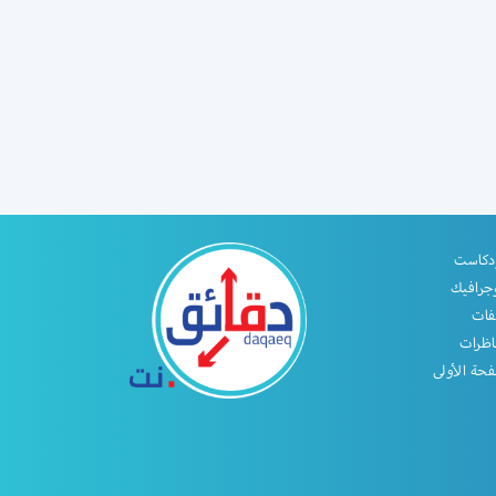
دكاست
جرافيك
فات
اظرات
حة الأولى