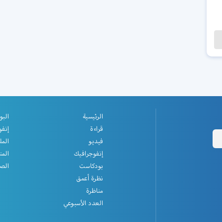
الرئيسية
البو
قراءة
إنفو
فيديو
المل
إنفوجرافيك
المن
بودكاست
الصف
نظرة أعمق
مناظرة
العدد الأسبوعي