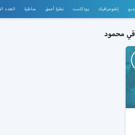
ديو
إنفوجرافيك
بودكاست
نظرة أعمق
مناظرة
العدد ال
قي محمود