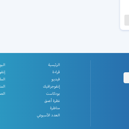
الرئيسية
البو
قراءة
إنفو
فيديو
المل
إنفوجرافيك
المن
بودكاست
الصف
نظرة أعمق
مناظرة
العدد الأسبوعي