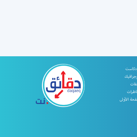
دكاست
جرافيك
فات
اظرات
حة الأولى