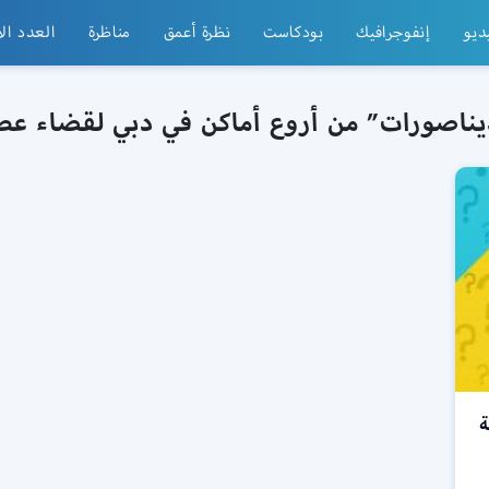
ديو
إنفوجرافيك
بودكاست
نظرة أعمق
مناظرة
العدد ال
يناصورات” من أروع أماكن في دبي لقضاء عطل
متعة