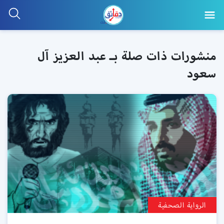
منشورات ذات صلة بـ عبد العزيز آل
سعود
الرواية الصحفية