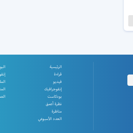
الرئيسية
البو
قراءة
إنفو
فيديو
المل
إنفوجرافيك
المن
بودكاست
الصف
نظرة أعمق
مناظرة
العدد الأسبوعي