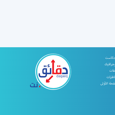
دكاست
جرافيك
فات
اظرات
حة الأولى