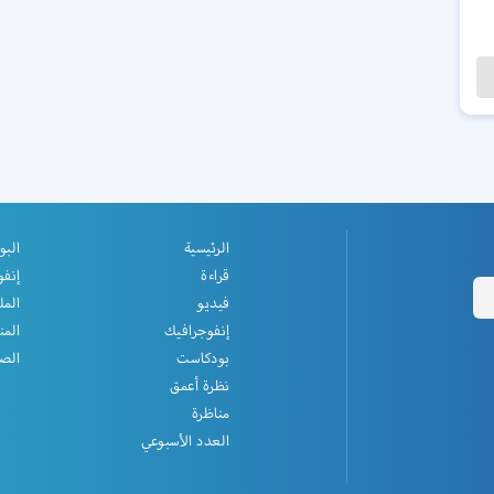
الرئيسية
البو
قراءة
إنفو
فيديو
المل
إنفوجرافيك
المن
بودكاست
الصف
نظرة أعمق
مناظرة
العدد الأسبوعي