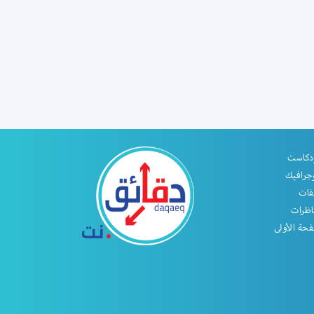
دكاست
جرافيك
فات
اظرات
حة الأولى