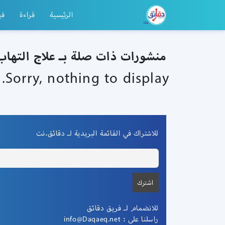
الرئيسية
قراءة
في
منشورات ذات صلة بـ علاج التها
Sorry, nothing to display.
للاشتراك في القائمة البريدية لـ دقائق.نت
للانضمام لـ فريق دقائق
راسلنا على :
info@Daqaeq.net