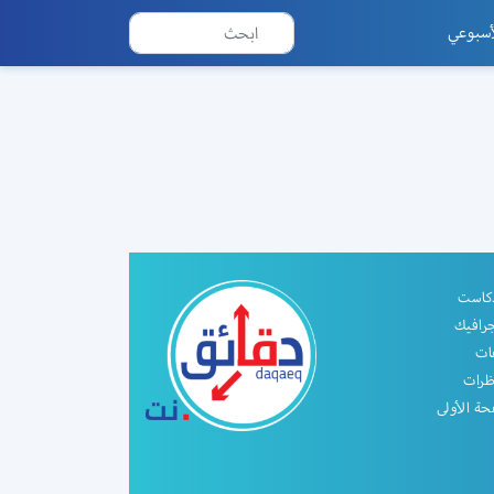
أسبوعي
دكاست
جرافيك
ات
ظرات
ة الأولى