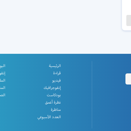
الرئيسية
البو
قراءة
إنفو
فيديو
المل
إنفوجرافيك
المن
بودكاست
الصف
نظرة أعمق
مناظرة
العدد الأسبوعي