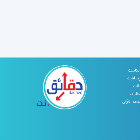
دكاست
جرافيك
فات
اظرات
حة الأولى