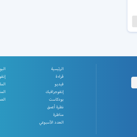
الرئيسية
البو
قراءة
إنفو
فيديو
المل
إنفوجرافيك
المن
بودكاست
الصف
نظرة أعمق
مناظرة
العدد الأسبوعي