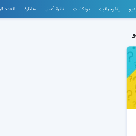
ديو
إنفوجرافيك
بودكاست
نظرة أعمق
مناظرة
العدد ال
و