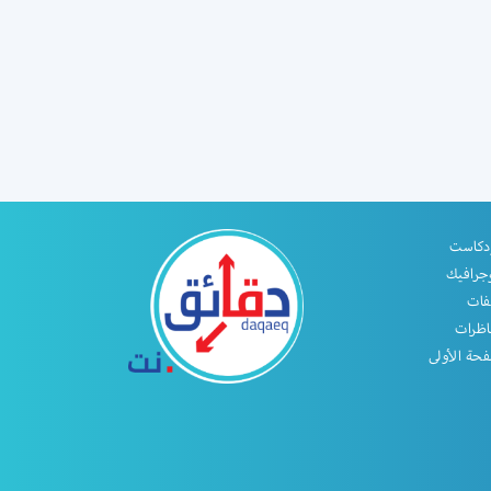
دكاست
جرافيك
فات
اظرات
حة الأولى