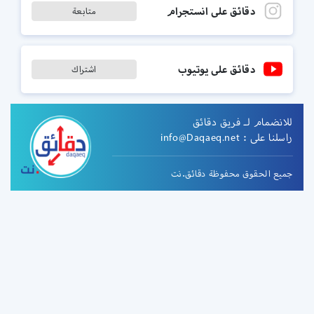
دقائق على انستجرام
متابعة
دقائق على يوتيوب
اشتراك
للانضمام لـ فريق دقائق
راسلنا على :
info@Daqaeq.net
جميع الحقوق محفوظة دقائق.نت