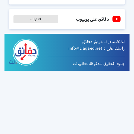
دقائق على يوتيوب
اشتراك
للانضمام لـ فريق دقائق
راسلنا على :
info@Daqaeq.net
جميع الحقوق محفوظة دقائق.نت