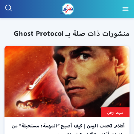
منشورات ذات صلة بـ Ghost Protocol
سيما وفن
أفلام تحدت الزمن | كيف أصبح “المهمة: مستحيلة” من