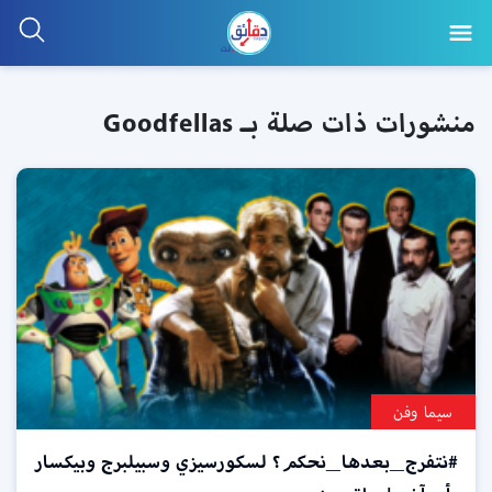
منشورات ذات صلة بـ Goodfellas
سيما وفن
#نتفرج_بعدها_نحكم؟ لسكورسيزي وسبيلبرج وبيكسار