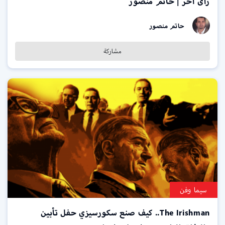
رأى آخر | حاتم منصور
حاتم منصور
مشاركة
سيما وفن
The Irishman.. كيف صنع سكورسيزي حفل تأبين