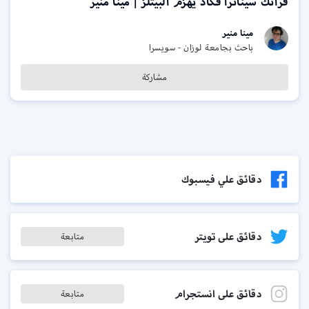
فرانك سيناترا فكاد يهزم البيتلز | مينا منير
مينا منير
باحث بجامعة لوزان - سويسرا
مشاركة
دقائق علي فيسبوك
دقائق على تويتر
متابعة
دقائق على انستجرام
متابعة