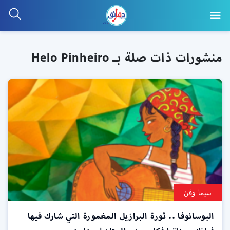
منشورات ذات صلة بـ Helo Pinheiro
سيما وفن
البوسانوفا .. ثورة البرازيل المغمورة التي شارك فيها