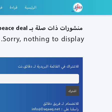
الرئيسية
قراءة
في
منشورات ذات صلة بـ israel uae peace deal
Sorry, nothing to display.
للاشتراك في القائمة البريدية لـ دقائق.نت
للانضمام لـ فريق دقائق
راسلنا على :
info@Daqaeq.net