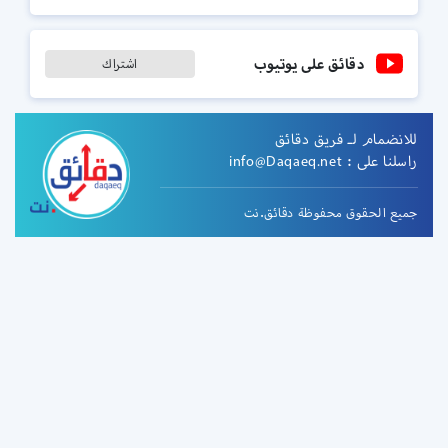
دقائق على يوتيوب
اشتراك
للانضمام لـ فريق دقائق
راسلنا على :
info@Daqaeq.net
جميع الحقوق محفوظة دقائق.نت