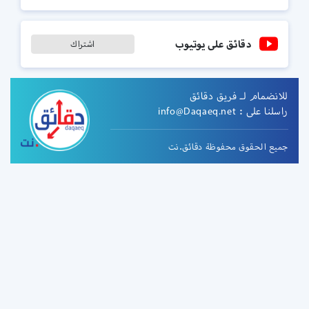
دقائق على يوتيوب
اشتراك
للانضمام لـ فريق دقائق
راسلنا على :
info@Daqaeq.net
جميع الحقوق محفوظة دقائق.نت