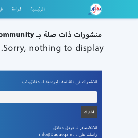
الرئيسية
قراءة
في
منشورات ذات صلة بـ Stratup community
Sorry, nothing to display.
للاشتراك في القائمة البريدية لـ دقائق.نت
للانضمام لـ فريق دقائق
راسلنا على :
info@Daqaeq.net