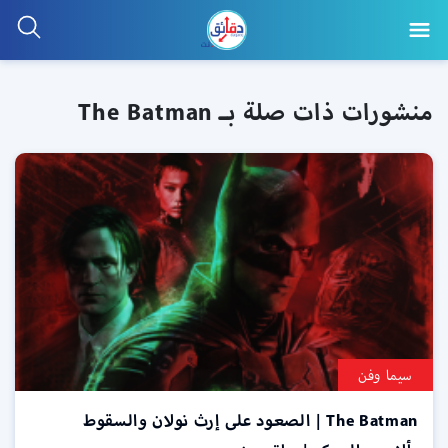
منشورات ذات صلة بـ The Batman
سيما وفن
The Batman | الصعود على إرث نولان والسقوط