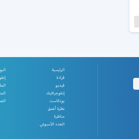
الرئيسية
البو
قراءة
إنفو
فيديو
المل
إنفوجرافيك
المن
بودكاست
الصف
نظرة أعمق
مناظرة
العدد الأسبوعي