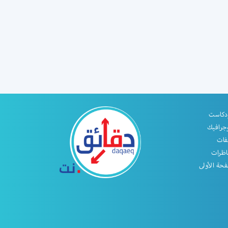
دكاست
جرافيك
فات
اظرات
حة الأولى