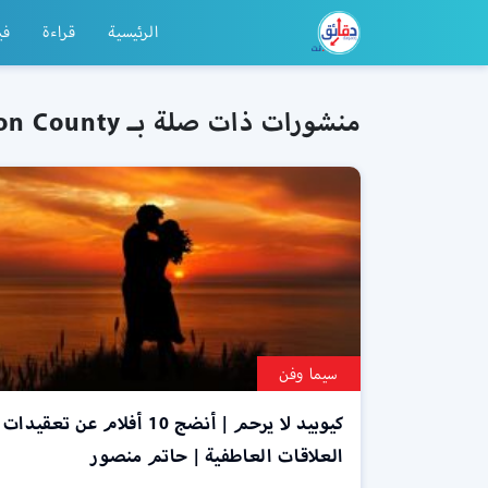
الرئيسية
قراءة
في
منشورات ذات صلة بـ The Bridges of Madison County
سيما وفن
كيوبيد لا يرحم | أنضج 10 أفلام عن تعقيدات
العلاقات العاطفية | حاتم منصور