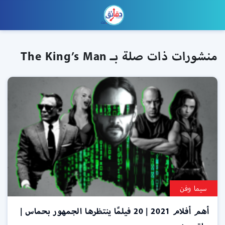
منشورات ذات صلة بـ The King’s Man
سيما وفن
أهم أفلام 2021 | 20 فيلمًا ينتظرها الجمهور بحماس |