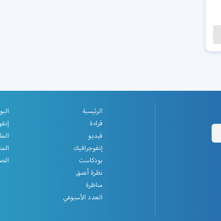
الرئيسية
البو
قراءة
إنفو
فيديو
المل
إنفوجرافيك
المن
بودكاست
الصف
نظرة أعمق
مناظرة
العدد الأسبوعي