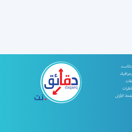
دكاست
جرافيك
فات
اظرات
حة الأولى