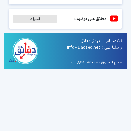
دقائق على يوتيوب
اشتراك
للانضمام لـ فريق دقائق
راسلنا على :
info@Daqaeq.net
جميع الحقوق محفوظة دقائق.نت