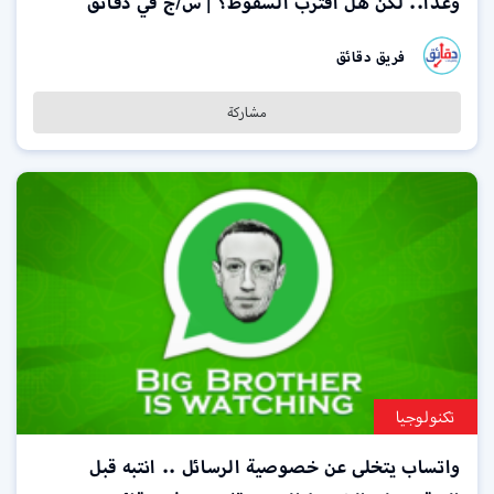
وغدًا.. لكن هل اقترب السقوط؟ | س/ج في دقائق
فريق دقائق
مشاركة
تكنولوجيا
واتساب يتخلى عن خصوصية الرسائل .. انتبه قبل