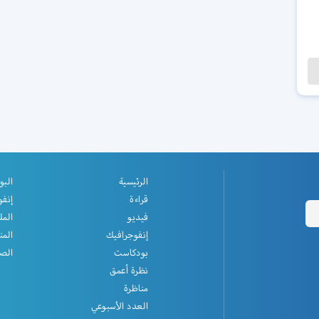
الرئيسية
البو
قراءة
إنفو
فيديو
المل
إنفوجرافيك
المن
بودكاست
الصف
نظرة أعمق
مناظرة
العدد الأسبوعي