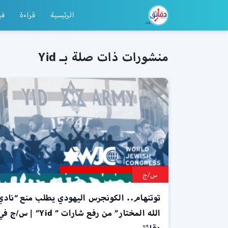
الرئيسية
قراءة
في
منشورات ذات صلة بـ Yid
س/ج
توتنهام.. الكونجرس اليهودي يطلب منع “نادي
الله المختار” من رفع شارات ” Yid” | س/ج 