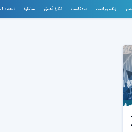
ديو
إنفوجرافيك
بودكاست
نظرة أعمق
مناظرة
العدد ال
في