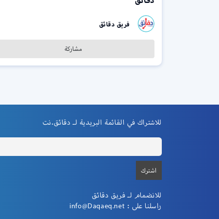
دقائق
فريق دقائق
مشاركة
للاشتراك في القائمة البريدية لـ دقائق.نت
للانضمام لـ فريق دقائق
راسلنا على :
info@Daqaeq.net