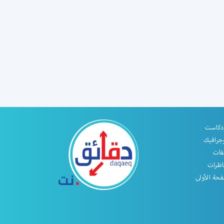
دكاست
جرافيك
فات
اظرات
حة الأولى