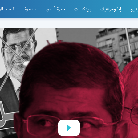
ديو
إنفوجرافيك
بودكاست
نظرة أعمق
مناظرة
العدد ال