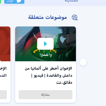
للمشاركة
تويتر
موضوعات متعلقة
الإخوان أخطر على ألمانيا من
الإخ
داعش والقاعدة | فيديو |
الدس
دقائق.نت
مشاركة