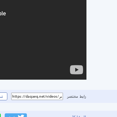
رابط مختصر
نس