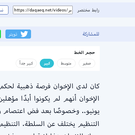
رابط مختصر
نس
للمشاركة
تويتر
حجم الخط
صفير
متوسط
كبير
كبير جداً
كان لدى الإخوان فرصة ذهبية لحكم 
يونيو.. وخصوصًا بعد فض اعتصام را
التنظيم يختلف عن السلطة. التنظيم 