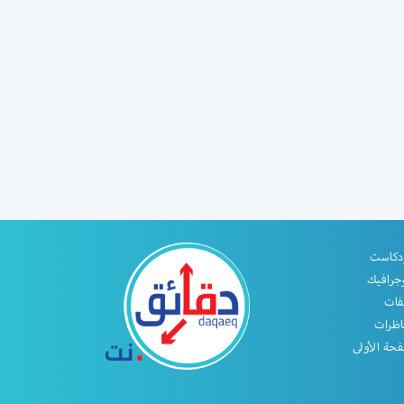
دكاست
جرافيك
فات
اظرات
حة الأولى