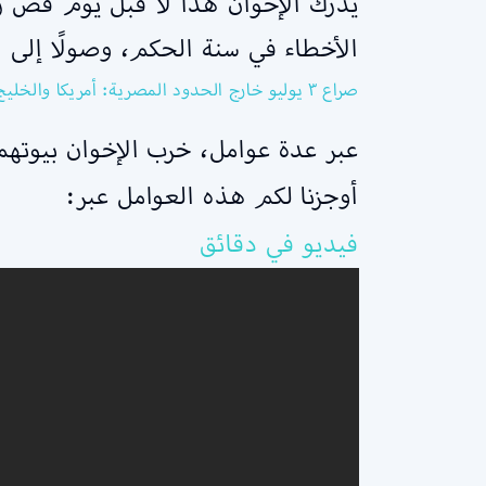
يدرك الإخوان هذا لا قبل يوم فض ر
الأخطاء في سنة الحكم، وصولًا إلى ا
صراع ٣ يوليو خارج الحدود المصرية: أمريكا والخليج | س/ج في دقائق
عبر عدة عوامل، خرب الإخوان بيوتهم 
أوجزنا لكم هذه العوامل عبر:
فيديو في دقائق