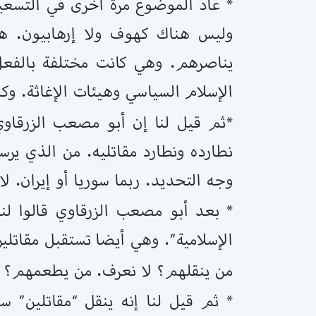
* عاد الموضوع مرة أخرى في التسعيني
وليس هناك كهوف ولا إرهابيون. هن
يناصرهم. وهي كانت مختلفة بالفع
الإسلام السياسي وهيئات الإغاثة. و
*ثم قيل لنا إن أبو مصعب الزرقاوي 
نطارده ونطارد مقاتليه. من الذي يرسل 
وجه التحديد. ربما سوريا أو إيران. لا
* بعد أبو مصعب الزرقاوي قالوا لن
الإسلامية”. وهي أيضا تستقبل مقاتلي
من ينقلهم؟ لا نعرف. من يطعمهم؟ لا
* ثم قيل لنا إنه ينقل “مقاتلين” س