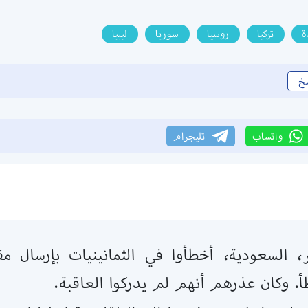
ة
تركيا
روسيا
سوريا
ليبيا
خ
واتساب
تليجرام
 السعودية، أخطأوا في الثمانينيات بإرسال مق
. وكان عذرهم أنهم لم يدركوا العاقبة.