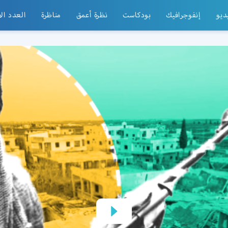
ديو
إنفوجرافيك
بودكاست
نظرة أعمق
مناظرة
العدد ال