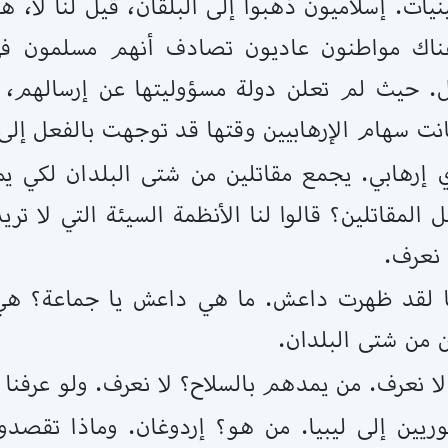
ات. إسلاميون ذهبوا إلى البلقان، قيل لنا لا، ه
اك مواطنون عاديون تصادف أنهم مسلمون في الب
ل. حيث لم تعلن دولة مسؤوليتها عن إرسالهم،
كانت سهام الإرهابيين وقتها قد توجهت بالفعل إ
إرهابي. يجمع مقاتلين من شتى البلدان لكي يما
المقاتلين؟ قالوا لنا الأنظمة السيئة التي لا تري
 نعرف.
ا لقد ظهرت داعش. ما هي داعش يا جماعة؟ هي ج
ن من شتى البلدان.
 نعرف. من يمدهم بالسلاح؟ لا نعرف. ولو عرفنا ل
وريين إلى ليبيا. من هو؟ إردوغان. وماذا تقصدو