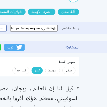
أفغانستان
الشرق الأوسط
الولايات المتحد
رابط مختصر
نس
للمشاركة
تويتر
حجم الخط
صفير
متوسط
كبير
كبير جداً
* قيل لنا إن العالم، ريجان، مصر،
السوفييتي. معظم هؤلاء أقروا بالخطأ