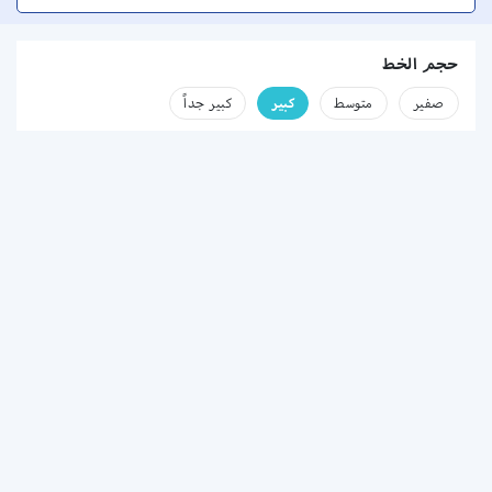
حجم الخط
صفير
متوسط
كبير
كبير جداً