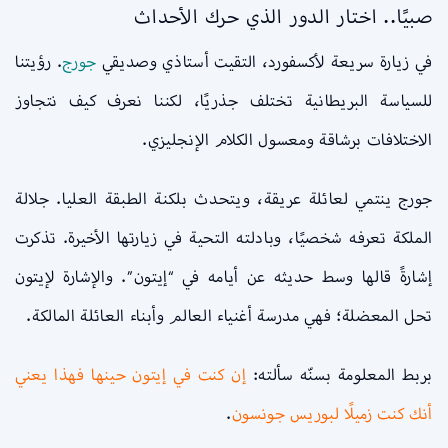
صبيًا.. اختار الدور الذي حرك الأحداث
في زيارة سريعة لأكسفورد، التقيت أستاذي وصديقي
جورج
. رؤيتنا
للسياسة البريطانية تختلف جذريًا، لكننا نعرف كيف نتجاوز
الاختلافات برشاقة ومعسول الكلام الإنجليزي.
جورج ينتمي لعائلة عريقة، ويتحدث بلكنة الطبقة العليا. جلالة
الملكة تعرفه شخصيًا، وبادلته التحية في زيارتها الأخيرة. تذكرت
إشارةً قالها وسط حديثه عن أيامه في “إيتون”. والإشارة لإيتون
تحل المعضلة؛ فهي مدرسة أغنياء العالم وأبناء العائلة المالكة.
بربط المعلومة بسنّه سألته:
إن كنت في إيتون حينها فهذا يعني
أنك كنت زميلًا لبوريس جونسون
.