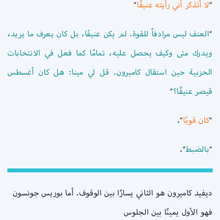
“
لا أتذكر أني رأيته عنيفًا
“
“
العنف ليس مرادفاً للقوة. لم يكن عنيفَا، بل كان يعرف ما يريد،
ويدرك متى وكيف يحصل عليه، تمامًا كما فعل في الانتخابات
الحزبية حين استقال كاميرون. قل لي مينا: هل كان أغسطس
قيصر عنيفًا؟
“
“
كان قويًا
“.
“
بالضبط
“.
ديفيد كاميرون هو الثاني يسارًا بين الوقوف. أما بوريس جونسون
فهو الأول يمينًا بين الجلوس