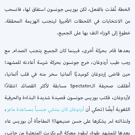
الخطة نُفذت بالفعل، لكن بوريس جونسون استفاق لها، فانسحب
من الانتخابات في اللحظات الأخيرة ليتجنب الهزيمة المحققة.
خطوةٍ إلى الوراء التف بها على الجميع.
بعدها قام بحركة أخرى، فبينما كان الجميع يتجنب الصدام مع
رجب طيب أردوغان، خرج جونسون بحركة شرسة أعادته للمشهد؛
حين قاضى إردوغان كوميديًا ألمانيا سخر منه في قلب ألمانيا،
أطلقت صحيفة الـSpectator مسابقة لأكثر القصائد انتقادًا
لأردوغان، فكتب بوريس جونسون قصيدة شديدة البذاءة والحرفية
اللغوية أيضًا (تحكي أن
أردوغان كان ينتشي جنسياً بمساعدة ماعز
،
ولنذالته لم يشكرها على حسن صنيعها)! المفاجأة أن بوريس عاد
بعدها للمشهد بقوة، ليقود معركة البريكزيت المتعثرة من جانب،