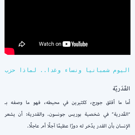
اليوم شمبانيا ونساء وغدا.. لماذا حزب ا
القَدَريّة
أما ما أقلق جورج، ككثيرين في محيطه، فهو ما وصفه بـ
“القَدرية” في شخصية بوريس جونسون. والقدرية: أن يشعر
الإنسان بأن القدر يدّخر له دورًا عظيمًا آجلًا أم عاجلًا.