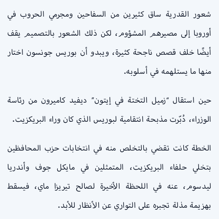
شعور القدرية ساق كثيرين من السفاحين ومجرمي الحروب في
أوروبا إلى مصيرهم المشؤوم، لكن ذلك الشعور بالتصميم يقف
أيضًا خلف قصص ناجحة كثيرة، ويبدو أن بوريس جونسون اختار
منها ما يستلهمه في أسلوبه.
حين استقال “زميل التختة في إيتون” ديفيد كاميرون من رئاسة
الوزراء، دُبّرت مذبحة انتقامية لبوريس الذي كان وراء البريكزيت.
الخطة كانت تقضي بالتخلص منه في انتخابات حزب المحافظين
بتخلي حلفاء البريكزيت، المتمثلين في مايكل جوف وأندريا
ليدسوم، عنه في اللحظة الأخيرة لصالح تيريزا ماي، فيسقط
بهزيمة مذلة تجبره على التواري عن الأنظار للأبد.