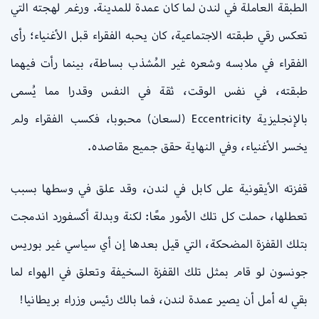
الطبقة العاملة في لندن لما كان عمدة للمدينة. ورغم لهجته التي
تعكس رقي طبقته الاجتماعية، كان يحبه الفقراء قبل الأغنياء؛ رأى
الفقراء في ملابسه وشعره غير المُشذب بساطة، بينما رأت فيهما
طبقته، في نفس الوقت، ثقة في النفس وقدرا مما يُسمى
بالإنجليزية Eccentricity (لسعان) محبوبا، فكسب الفقراء ولم
يخسر الأغنياء، وفي النهاية حقق جميع مقاصده.
قفزته الأيقونية على كابل في لندن، وقد علق في وسطها بسبب
تعطلها، حملت كل تلك الأمور معًا: لكنة وبدلة أكسفورد اندمجت
بتلك القفزة المضحكة، التي قيل بعدها إن أي سياسي غير بوريس
جونسون لو قام بمثل تلك القفزة السخيفة وتعلق في الهواء لما
بقي له أمل أن يصير عمدة لندن، فما بالك رئيس وزراء بريطانيا!