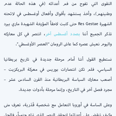
التقوى التي تفوح من فم أعدائه (في هذه الحالة عدم
وطنيتهم)، وأخذ يستشهد بأقوال وأفعال أوغسطس في لائحته
الشهيرة Res Gestae حتى كتبت لاحقاً المؤرخة الشهيدة ماري بيرد
تذكر الجميع أننا
بصدد أغسطس آخر
، انتصر في كل معاركه
واليوم نعيش عصره كما عاش الرومان “العصر الأوغسطي”.
نستطيع القول أننا أمام مرحلة جديدة في تاريخ بريطانيا
السياسي. فلم تكن انتصارات بوريس في معركة البريكزيت –
أصعب معارك السياسة البريطانية منذ القرن السادس عشر –
مجرد فصل آخر في التاريخ، وإنما مرحلة بأدوات جديدة.
وعلى الساسة في أوروبا التعامل مع شخصية قَدَرية، تعرف متى
وكيف تنقض على أعدائها لتحقق النصر الذي تراه حتمياً، فالحل