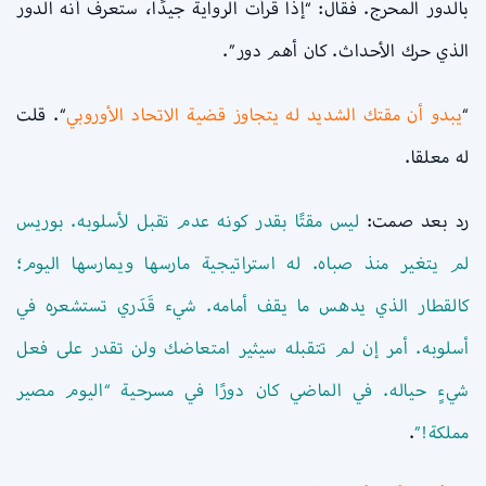
بالدور المحرج. فقال: “إذا قرأت الرواية جيدًا، ستعرف أنه الدور
الذي حرك الأحداث. كان أهم دور”.
“
يبدو أن مقتك الشديد له يتجاوز قضية الاتحاد الأوروبي
“. قلت
له معلقا.
رد بعد صمت:
ليس مقتًا بقدر كونه عدم تقبل لأسلوبه. بوريس
لم يتغير منذ صباه. له استراتيجية مارسها ويمارسها اليوم؛
كالقطار الذي يدهس ما يقف أمامه. شيء قَدَري تستشعره في
أسلوبه. أمر إن لم تتقبله سيثير امتعاضك ولن تقدر على فعل
شيءٍ حياله. في الماضي كان دورًا في مسرحية “اليوم مصير
مملكة!”
.