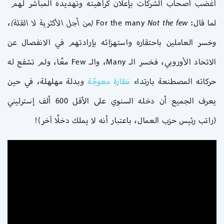
أغضب أصحاب الشركات بإعلان كراهيته وتهديده المباشر لهم
لما قال: For the many
Not the few (من أجل الأكثرية لا القلة)
،
وخسر العاملين باحتقاره واستهزائه بإرادتهم في الانفصال عن
الاتحاد الأوروبي، فخسر الـ Many، والـ Few معًا، ولم تشفع له
حركاته المصطنعة بارتداء
نظارة معوجّة
وبدلة مهلهلة، في حين
يعرف الجميع أن دخله السنوي على الأقل 600 ألف إسترليني
(راتب رئيس حزب العمال، باعتبار أنه لا يملك دخلًا آخر)!