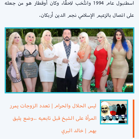
اسطنبول عام 1994 وانتُخب لاحقًا، وكان أوقطار هو من جعله
على اتصال بالزعيم الإسلامي نجم الدين أربكان.
ليس الحلال والحرام | تعدد الزوجات يمرر
المرأة على الشيخ قبل تابعيه ..وضع يليق
بهم | خالد البري