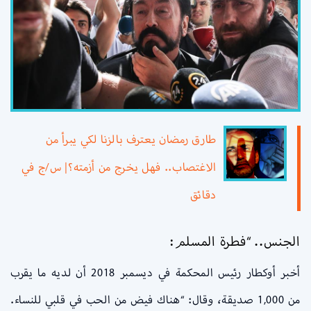
طارق رمضان يعترف بالزنا لكي يبرأ من
الاغتصاب.. فهل يخرج من أزمته؟| س/ج في
دقائق
الجنس.. “فطرة المسلم:
أخبر أوكطار رئيس المحكمة في ديسمبر 2018 أن لديه ما يقرب
من 1,000 صديقة، وقال: “هناك فيض من الحب في قلبي للنساء.