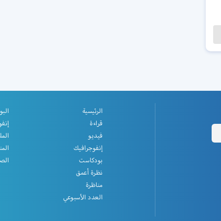
الرئيسية
البو
قراءة
إنفو
فيديو
المل
إنفوجرافيك
المن
بودكاست
الصف
نظرة أعمق
مناظرة
العدد الأسبوعي