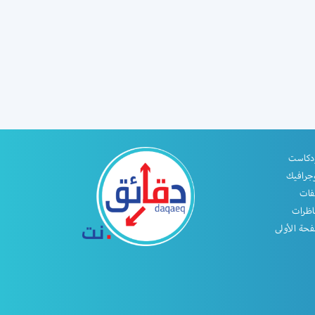
دكاست
جرافيك
فات
اظرات
حة الأولى