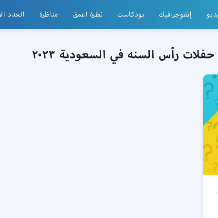
ديو
إنفوجرافيك
بودكاست
نظرة أعمق
مناظرة
العدد ال
فلات رأس السنه في السعودية ٢٠٢٣