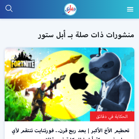
منشورات ذات صلة بـ أبل ستور
الحكاية في دقائق
تحطيم الأخ الأكبر | بعد ربع قرن.. فورتنايت تنتقم لآي