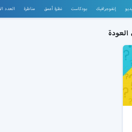
ديو
إنفوجرافيك
بودكاست
نظرة أعمق
مناظرة
العدد ال
 العودة