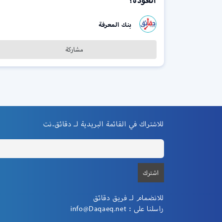
العودة؟
بنك المعرفة
مشاركة
للاشتراك في القائمة البريدية لـ دقائق.نت
للانضمام لـ فريق دقائق
راسلنا على :
info@Daqaeq.net