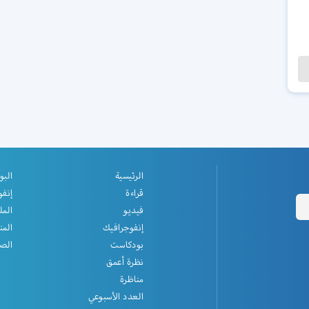
الرئيسية
البو
قراءة
إنفو
فيديو
المل
إنفوجرافيك
المن
بودكاست
الصف
نظرة أعمق
مناظرة
العدد الأسبوعي