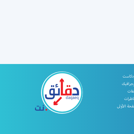
دكاست
جرافيك
فات
اظرات
حة الأولى