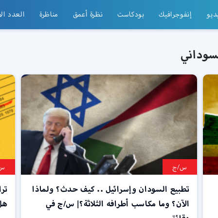
ديو
إنفوجرافيك
بودكاست
نظرة أعمق
مناظرة
العدد ال
سوداني
س/ج
س/
تطبيع السودان وإسرائيل .. كيف حدث؟ ولماذا
ترا
الآن؟ وما مكاسب أطرافه الثلاثة؟| س/ج في
هل