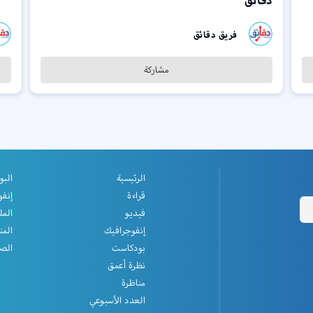
دقائق
فريق دقائق
مشاركة
الرئيسية
البو
قراءة
إنفو
فيديو
المل
إنفوجرافيك
المن
بودكاست
الصف
نظرة أعمق
مناظرة
العدد الأسبوعي