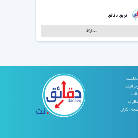
فريق دقائق
مشاركة
دكاست
جرافيك
فات
اظرات
حة الأولى