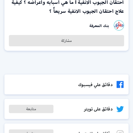
احتقان الجيوب الانفية l ما هي أسبابه وأعراضه ؟ كيفية
علاج احتقان الجيوب الانفية سريعاًَ ؟
بنك المعرفة
مشاركة
دقائق علي فيسبوك
دقائق على تويتر
متابعة