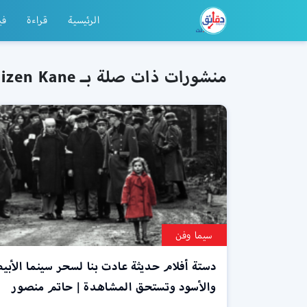
الرئيسية
قراءة
في
منشورات ذات صلة بـ Citizen Kane
سيما وفن
دستة أفلام حديثة عادت بنا لسحر سينما الأب
والأسود وتستحق المشاهدة | حاتم منصور