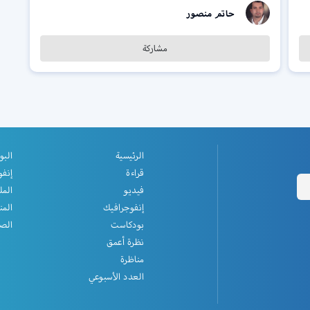
حاتم منصور
مشاركة
الرئيسية
البو
قراءة
إنفو
فيديو
المل
إنفوجرافيك
المن
بودكاست
الصف
نظرة أعمق
مناظرة
العدد الأسبوعي