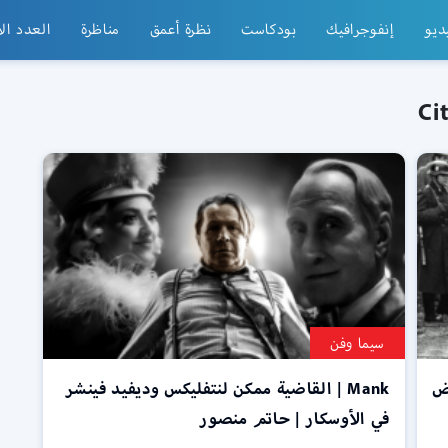
ديو
إنفوجرافيك
بودكاست
نظرة أعمق
مناظرة
العدد ال
سيما وفن
يض
Mank | القاضية ممكن لنتفليكس وديفيد فينشر
في الأوسكار | حاتم منصور