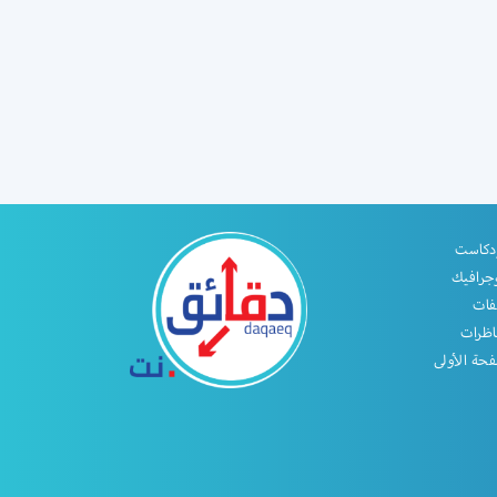
دكاست
جرافيك
فات
اظرات
حة الأولى