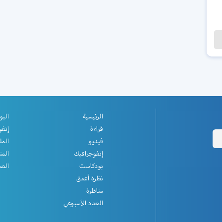
الرئيسية
البو
قراءة
إنفو
فيديو
المل
إنفوجرافيك
المن
بودكاست
الصف
نظرة أعمق
مناظرة
العدد الأسبوعي