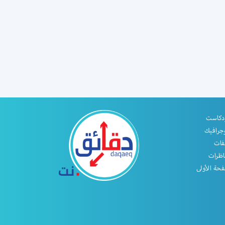
دكاست
جرافيك
فات
اظرات
حة الأولى