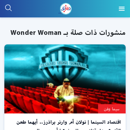
منشورات ذات صلة بـ Wonder Woman
سيما وفن
اقتصاد السينما | نولان أم وارنر براذرز.. أيهما طعن