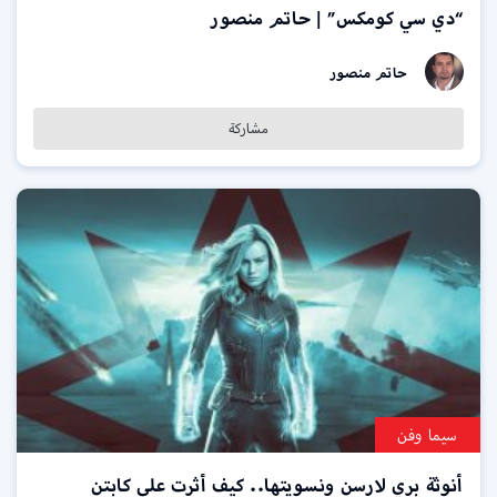
“دي سي كومكس” | حاتم منصور
حاتم منصور
مشاركة
سيما وفن
أنوثة بري لارسن ونسويتها.. كيف أثرت على كابتن