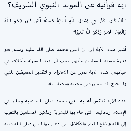
ايه قرأنيه عن المولد النبوي الشريف؟
“لَقَدْ كَانَ لَكُمْ فِي رَسُولِ اللَّهِ أُسْوَةٌ حَسَنَةٌ لِّمَن كَانَ يَرْجُو اللَّهَ
وَالْيَوْمَ الْآخِرَ وَذَكَرَ اللَّهَ كَثِيرًا”
تُشير هذه الآية إلى أن النبي محمد صلى الله عليه وسلم هو
قدوة حسنة للمسلمين وأنهم يجب أن يتبعوا سيرته وأخلاقه في
حياتهم. هذه الآية تعبر عن الاحترام والتقدير العميقين للنبي
وتشجيع المسلمين على محبته ومحبة الله.
هذه الآية تعكس أهمية النبي محمد صلى الله عليه وسلم في
الإسلام وتعاليمه التي جاء بها للبشرية وتذكير المسلمين بالتقرب
إلى الله واتباع القيم والأخلاق التي دعا إليها النبي صلى الله عليه