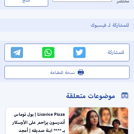
مختصر
للمشاركة لـ فيسبوك
للمشاركة
نسخة للطباعة
موضوعات متعلقة
Licorice Pizza | بول توماس
أندرسون يزاحم على الأوسكار
بـ **** ابنة صديقه | أمجد