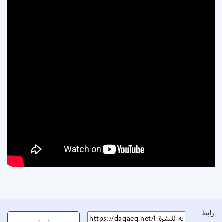
رابط
نسخ