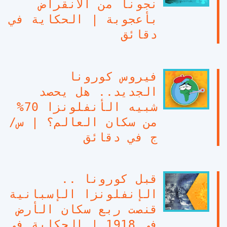
نجونا من الانقراض
بأعجوبة | الحكاية في
دقائق
فيروس كورونا
الجديد.. هل يحصد
شبيه الأنفلونزا 70%
من سكان العالم؟ | س/
ج في دقائق
قبل كورونا ..
الإنفلونزا الإسبانية
قنصت ربع سكان الأرض
في 1918 | الحكاية في