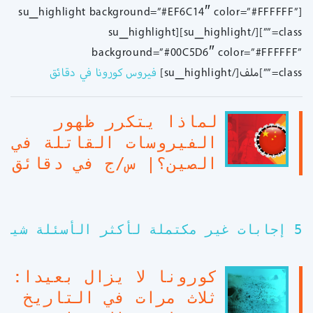
[su_highlight background=”#EF6C14″ color=”#FFFFFF”
class=””][/su_highlight][su_highlight
background=”#00C5D6″ color=”#FFFFFF”
class=””]ملف[/su_highlight]
فيروس كورونا في دقائق
لماذا يتكرر ظهور
الفيروسات القاتلة في
الصين؟| س/ج في دقائق
5 إجابات غير مكتملة لأكثر الأسئلة شيوعًا حول فيروس كورونا | س/ ج في دقائق
كورونا لا يزال بعيدا:
ثلاث مرات في التاريخ