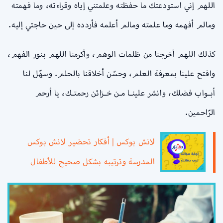
اللهم إني استودعتك ما حفظته وعلمتني إياه وقراءته، وما فهمته
ومالم أفهمه وما علمته ومالم أعلمه فأردده إلى حين حاجتي إليه.
كذلك اللهم أخرجنا من ظلمات الوهم، وأكرمنا اللهم بنور الفهم،
وافتح علينا بمعرفة العلم، وحسّن أخلاقنا بالحلم. وسهّل لنا
أبـواب فضلك، وانشر علينـا مـن خـزائن رحمتـك، يا أرحم
الرّاحمين.
لانش بوكس | أفكار تحضير لانش بوكس
المدرسة وترتيبه بشكل صحيح للأطفال