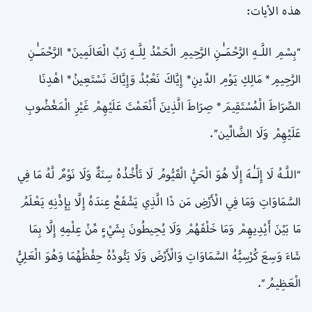
هذه الأيات:
“بِسْمِ اللَّـهِ الرَّحْمَـٰنِ الرَّحِيمِ الْحَمْدُ لِلَّـهِ رَبِّ الْعَالَمِينَ* الرَّحْمَـٰنِ
الرَّحِيمِ* مَالِكِ يَوْمِ الدِّينِ* إِيَّاكَ نَعْبُدُ وَإِيَّاكَ نَسْتَعِينُ* اهْدِنَا
الصِّرَاطَ الْمُسْتَقِيمَ* صِرَاطَ الَّذِينَ أَنْعَمْتَ عَلَيْهِمْ غَيْرِ الْمَغْضُوبِ
عَلَيْهِمْ وَلَا الضَّالِّين”.
“اللَّـهُ لَا إِلَـٰهَ إِلَّا هُوَ الْحَيُّ الْقَيُّومُ لَا تَأْخُذُهُ سِنَةٌ وَلَا نَوْمٌ لَّهُ مَا فِي
السَّمَاوَاتِ وَمَا فِي الْأَرْضِ مَن ذَا الَّذِي يَشْفَعُ عِندَهُ إِلَّا بِإِذْنِهِ يَعْلَمُ
مَا بَيْنَ أَيْدِيهِمْ وَمَا خَلْفَهُمْ وَلَا يُحِيطُونَ بِشَيْءٍ مِّنْ عِلْمِهِ إِلَّا بِمَا
شَاءَ وَسِعَ كُرْسِيُّهُ السَّمَاوَاتِ وَالْأَرْضَ وَلَا يَئُودُهُ حِفْظُهُمَا وَهُوَ الْعَلِيُّ
الْعَظِيمُ”.