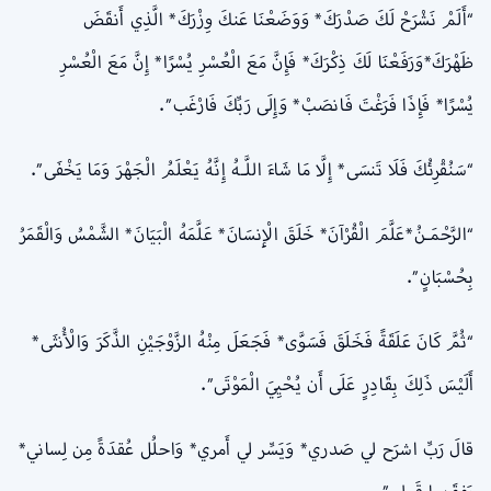
“أَلَمْ نَشْرَحْ لَكَ صَدْرَكَ* وَوَضَعْنَا عَنكَ وِزْرَكَ* الَّذِي أَنقَضَ
ظَهْرَكَ*وَرَفَعْنَا لَكَ ذِكْرَكَ* فَإِنَّ مَعَ الْعُسْرِ يُسْرًا* إِنَّ مَعَ الْعُسْرِ
يُسْرًا* فَإِذَا فَرَغْتَ فَانصَبْ* وَإِلَى رَبِّكَ فَارْغَب”.
“سَنُقْرِئُكَ فَلَا تَنسَى* إِلَّا مَا شَاءَ اللَّـهُ إِنَّهُ يَعْلَمُ الْجَهْرَ وَمَا يَخْفَى”.
“الرَّحْمَـنُ*عَلَّمَ الْقُرْآنَ* خَلَقَ الْإِنسَانَ* عَلَّمَهُ الْبَيَانَ* الشَّمْسُ وَالْقَمَرُ
بِحُسْبَانٍ”.
“ثُمَّ كَانَ عَلَقَةً فَخَلَقَ فَسَوَّى* فَجَعَلَ مِنْهُ الزَّوْجَيْنِ الذَّكَرَ وَالْأُنثَى*
أَلَيْسَ ذَلِكَ بِقَادِرٍ عَلَى أَن يُحْيِيَ الْمَوْتَى”.
قالَ رَبِّ اشرَح لي صَدري* وَيَسِّر لي أَمري* وَاحلُل عُقدَةً مِن لِساني*