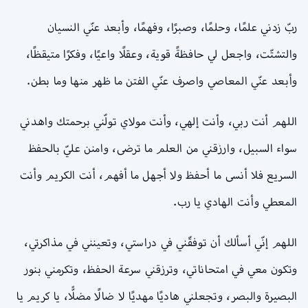
ربّ زدني علمًا، وحلمًا، وصبرًا، وفهمًا، وأبعد عنّي النسيان
والتشتّت، واجعل لي حافظةً قوية، وعقلًا واعيًا، وفكرًا متيقظًا،
وأبعد عنّي المعاصي واصرف عنّي الفتن ما ظهر منها وما بطن.
اللهم أنت ربي، وأنت إلهي، وأنت مولاي تولّني برحمتك واهدني
سواء السبيل، وارزقني من العلم ما ترضى، وامنن عليّ بالحفظ
السريع فلا أنسى ما أحفظ ولا أجهل ما أفهم، أنت الكريم وأنت
المعطي وأنت الهادي يا رب.
اللهم إنّي أسألك أن توفقّني في دراستي، وتعينني في مذاكرتي،
وتكون معي في امتحاناتي، وترزقني سرعة الحفظ، وتكرمني بنور
البصيرة والبصر، وتجعلني هاديًا مهديًا لا ضالًا مضلًّا، يا كريم يا