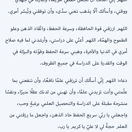
ووقتي، وأسألك ألّا يذهب تعبي سدًى، وأن توفقني وتُيسّر أمري.
اللهم ارزقني قوة الحافظة، وسرعة الحفظ، واتّقاد الذهن وعلو
الطموح والهمّة، اللهم أعنّي على دراستي، وأرشدني لما فيه صلاح
أمري في الدنيا والآخرة، وهبني سرعة الحفظ وقوّته والبركة في
الوقت والقدرة على الدراسة في جميع الظروف.
دعاء: اللهم إنّي أسألك أن ترزقني علمًا نافعًا، وأن تنفعني بما
علّمتني وأنت تزيدني علمًا، وأن تهبني من لدنك عقلًا منيرًا، ونفسًا
منشرحة مقبلة على الدراسة والتحصيل العلمي برغبةٍ وحب،
واجعلني يا ربّي سريع الحفظ حاد الذهن، واجعل ما رزقتني من
العلم حجةً لي لا عليّ يا كريم يا رب.