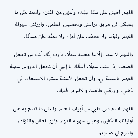
اللهم أحيني على سنّة نبيّك، وأعزني من الفتن، وأبعد عنّي ما
يعيقني في طريق دراستي وتحصيلي العلمي، وارزقني سهولة
الفهم وقوّته ولا تصعّب عليّ أمرًا، ولا تعقّد عليّ مسألة.
واللهم لا سهل إلّا ما جعلته سهلًا، يا رب إنّك أنت من تجعل
الصعب إذا شئت سهلًا، أسألك يا إلهي أن تجعل الدروس سهلة
الفهم بالنسبة لي، وأن تجعل الأسئلة ميسّرة الاستيعاب في
ذهني، وارزقني طاعتك والالتزام بأمرك.
اللهم افتح على قلبي من أبواب العلم والتقى ما تفتح به على
أوليائك المتّقين، وهبني سهولة الفهم ونور العقل والفؤاد،
واشرح لي صدري.