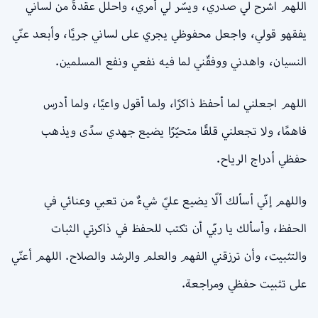
اللهم اشرح لي صدري، ويسّر لي أمري، واحلل عقدةً من لساني
يفقهو قولي، واجعل محفوظي يجري على لساني جريًا، وأبعد عنّي
النسيان، واهدني ووفقّني لما فيه نفعي ونفع المسلمين.
اللهم اجعلني لما أحفظ ذاكرًا، ولما أقول واعيًا، ولما أدرس
فاهمًا، ولا تجعلني قلقًا متحيّرًا يضيع جهدي سدًى ويذهب
حفظي أدراج الرياح.
واللهم إنّي أسألك ألّا يضيع عليّ شيءٌ من تعبي وعنائي في
الحفظ، وأسألك يا ربّي أن تكتب للحفظ في ذاكرتي الثبات
والتثبيت، وأن ترزقني الفهم والعلم والرشد والصلاح. اللهم أعنّي
على تثبيت حفظي ومراجعة.