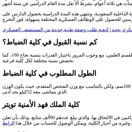
ة الداخلية السعودية، وتنتهي هذه المدة الدراسية بحصول الدارس على
كري بجده | كيفية طلب وصفة طبية جديدة من المستشفى العسكري
كم نسبة القبول في كلية الضباط؟
تندرج ضمن شروط الالتحاق بكلية الملك فهد الامنية نسبة النجاح المطلوبة لحملة الثانوية العامة، والتي لا يجب ألا تقل عن 80٪لمن هم ضمن القسم العلمي، مع وجوب المرور باختبار القدرات بنسبة نجاح 60٪، كما
تخصص نسبة مختلفة لكل كلية فرعية.
الطول المطلوب في كلية الضباط
جاء ضمن شروط الالتحاق بكلية الملك فهد الامنية وجوب توافر اللياقة الجسدية، وقد فسرت الكلية هذا الشرط، بألا يقل طول المتقدم عن 168سم، ولكن بالتناسب مع وزن الشخص المتقدم، حيث يكون الوزن
الذي يتماشى معه 52كيلو بحد أدنى.
كلية الملك فهد الأمنية تويتر
تمتلك كلية الملك فهد الأمنية حسابات بمواقع التواصل الاجتماعي، وأهمها موقع تويتر، الذي تستخدمه في التواصل مع الأشخاص المتابعين، الراغبين في الالتحاق بها، والذي يبلغ عددهم 90ألف متابع، وذلك بأن تعلن
 وغيره من أخبار الكلية، ويمكن الوصول للحساب من خلال هذا
الرابط