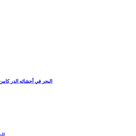
“البحر في أحشائه الدر كامن” | 8 أسرار عن الهيروغليفية ربما تعرفها لأول مرة | قوائ
“ال