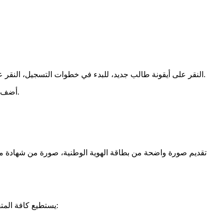
النقر على أيقونة طالب جديد، للبدء في خطوات التسجيل، النقر على خيار التسجيل في برنامج خريجي الجامعات، أدخل كافة البيانات المخصص لها خانات كاسم المتقدم، تاريخ ميلاده، رقم هويته وما إلى ذلك.
أضف إلى طلبك المستندات المطلوبة لإكمال الطلب، والتي يجب أن تكون موثقة من قبل جهات صدورها، أخيرًا قم بالضغط على خيار حفظ الطلب.
تقديم صورة واضحة من بطاقة الهوية الوطنية، صورة من شهادة م
يستطيع كافة المتقدمين بطلبات الالتحاق أن يقوموا بإجراء الاستعلام عن حالتها، من خلال تتبع عدة خطوات، بعد الدخول عبر رابط منصة أبشر، بالطريقة التالية: