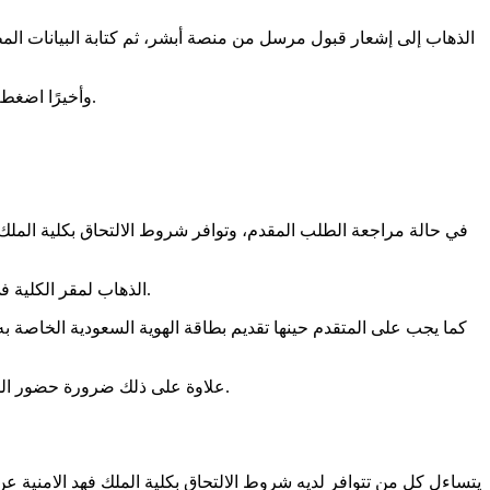
الذهاب إلى إشعار قبول مرسل من منصة أبشر، ثم كتابة البيانات المطل
وأخيرًا اضغط عرض، سوف يظهر أمامك صفحة تتضمن تفاصيل الاستعلام بالقبول أو الرفض، يتسنى على المقبولين بالكلية أن يقوموا بطباعة نتيجة الطلب.
في حالة مراجعة الطلب المقدم، وتوافر شروط الالتحاق بكلية الملك
الذهاب لمقر الكلية في تاريخ وموعد تحدده الكلية، وتُعلم المتقدم به من خلال رسالة نصية، يتم في هذا الموعد التأكد من الوزن والطول المناسبان للقبول بقياسهم.
كما يجب على المتقدم حينها تقديم بطاقة الهوية السعودية الخاصة ب
علاوة على ذلك ضرورة حضور الموعد بالزي الرياضي، كما هو مقرر، تنظيم كافة المستندات والوثائق المطلوبة في ملف مكتمل، كما يمنع الدخول بالأغراض الخاصة أو الجوال.
يتساءل كل من تتوافر لديه شروط الالتحاق بكلية الملك فهد الامنية عن 