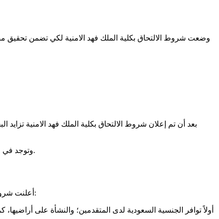
وضعت شروط الالتحاق بكلية الملك فهد الامنية لكي تضمن تحقيق مصداق
بعد أن تم إعلان شروط الالتحاق بكلية الملك فهد الامنية تزايد ا
وتوجد في العاصمة الرياض، تحديدًا شرقها، على طريق خريص، ويعود تاريخ تأسيس الجامعة لأكثر من 85عام، تحديدًا في 24من شهر ديسمبر لعام 1935م.
أعلنت شروط الالتحاق بكلية الملك فهد الامنية وأكدت الكلية على ضرورة توافر الشروط في من يرغب في التقدم والقبول، وقد جاءت الشروط كما يلي: