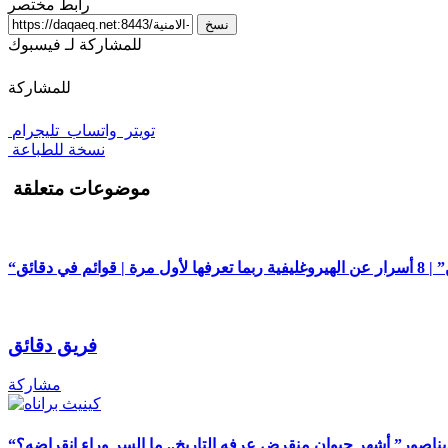
رابط مختصر
نسخ
للمشاركة لـ فيسبوك
للمشاركة
تويتر
واتساب
تليجرام
نسخة للطباعة
موضوعات متعلقة
م في دقائق
فريق دقائق
مشاركة
ديناصور” أشهر حيوان منقرض عرفه التاريخ.. ما السر وراء انقراضه؟