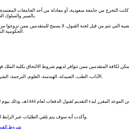
انت التخرج من جامعة سعودية، أو معادلة من أحد الجامعات المعتمدة 
بالسير والسلوك الحسن، ولا يكون محكوم عليه جراء أي قضايا متعلقة بالشرف أو الأمانة.
ية التي تتم من قبل لجنة القبول، لا يسمح للمتقدمين ممن تزوجوا من أ
الحكومية التابعة للخدمة المدنية، ألا يكون قد مضى على تاريخ التخرج أكثر من عام.
الآداب، الطب، الصيدلة، الهندسة، العلوم، الترجمة، الشريعة والدراسات الإسلامية، العلوم الطبية التطبيقية والعلوم الاجتماعية.
بعض توضيح شروط الالتحاق بكلية الم
وأكدت أنه سوف يتم تلقي الطلبات عبر الرابط الإلكتروني الذي أتاحته الجامعة لذلك، على أن يتم توافر شروط القبول.
شروط القبول