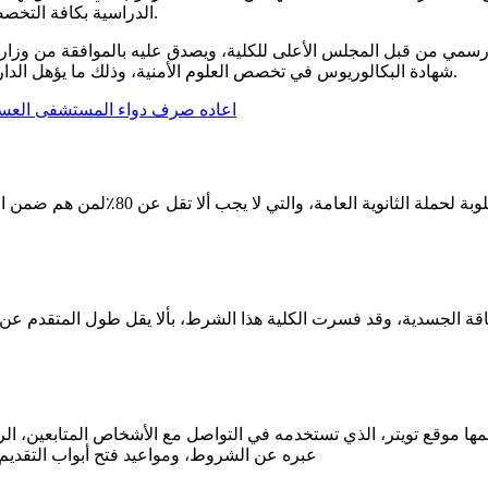
الدراسية بكافة التخصصات هي ثلاثة أعوام، بشرط ألا تقل مدة العام الدراسي عن ستة أشهر.
ن رسمي من قبل المجلس الأعلى للكلية، ويصدق عليه بالموافقة من وزار
شهادة البكالوريوس في تخصص العلوم الأمنية، وذلك ما يؤهل الدارسين للحصول على الوظائف العسكرية المختلفة بسهولة، فور التخرج.
اعاده صرف دواء المستشفى العس
عبره عن الشروط، ومواعيد فتح أبواب التقديم